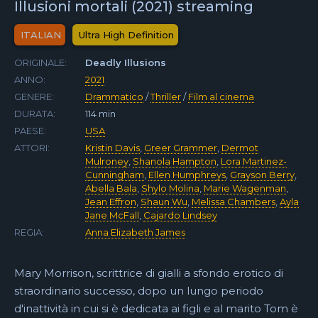
Illusioni mortali (2021) streaming
ITALIAN
Ultra High Definition
ORIGINALE:
Deadly Illusions
ANNO:
2021
GENERE:
Drammatico
/
Thriller
/
Film al cinema
DURATA:
114 min
PAESE:
USA
ATTORI:
Kristin Davis
,
Greer Grammer
,
Dermot
Mulroney
,
Shanola Hampton
,
Lora Martinez-
Cunningham
,
Ellen Humphreys
,
Grayson Berry
,
Abella Bala
,
Shylo Molina
,
Marie Wagenman
,
Jean Effron
,
Shaun Wu
,
Melissa Chambers
,
Ayla
Jane McFall
,
Cajardo Lindsey
REGIA:
Anna Elizabeth James
Mary Morrison, scrittrice di gialli a sfondo erotico di
straordinario successo, dopo un lungo periodo
d'inattività in cui si è dedicata ai figli e al marito Tom è