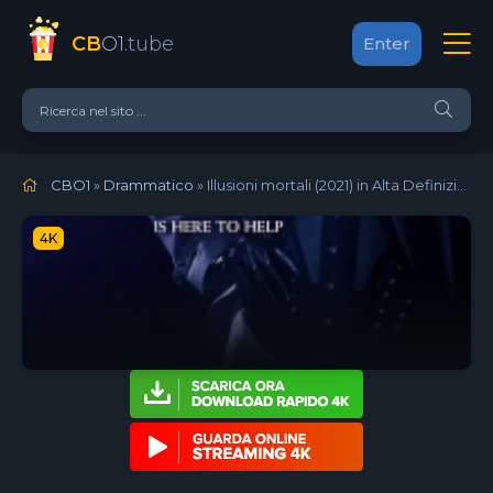
CB
O1
.tube
Enter
CBO1
»
Drammatico
» Illusioni mortali (2021)
in Alta Definizione
4K