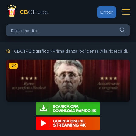
CB
O1
.tube
Enter
CBO1
»
Biografico
» Prima danza, poi pensa. Alla ricerca di Beckett (2023)
4K