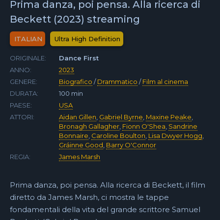
Prima danza, poi pensa. Alla ricerca di
Beckett (2023) streaming
ITALIAN
Ultra High Definition
ORIGINALE:
Dance First
ANNO:
2023
GENERE:
Biografico
/
Drammatico
/
Film al cinema
DURATA:
100 min
PAESE:
USA
ATTORI:
Aidan Gillen
,
Gabriel Byrne
,
Maxine Peake
,
Bronagh Gallagher
,
Fionn O'Shea
,
Sandrine
Bonnaire
,
Caroline Boulton
,
Lisa Dwyer Hogg
,
Gráinne Good
,
Barry O'Connor
REGIA:
James Marsh
Prima danza, poi pensa. Alla ricerca di Beckett, il film
diretto da James Marsh, ci mostra le tappe
fondamentali della vita del grande scrittore Samuel